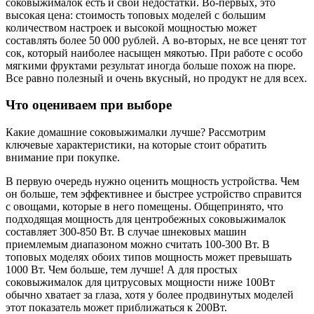
соковыжималок есть и свои недостатки. Во-первых, это
высокая цена: стоимость топовых моделей с большим
количеством настроек и высокой мощностью может
составлять более 50 000 рублей. А во-вторых, не все ценят тот
сок, который наиболее насыщен мякотью. При работе с особо
мягкими фруктами результат иногда больше похож на пюре.
Все равно полезный и очень вкусный, но продукт не для всех.
Что оцениваем при выборе
Какие домашние соковыжималки лучше? Рассмотрим
ключевые характеристики, на которые стоит обратить
внимание при покупке.
В первую очередь нужно оценить мощность устройства. Чем
он больше, тем эффективнее и быстрее устройство справится
с овощами, которые в него помещены. Общепринято, что
подходящая мощность для центробежных соковыжималок
составляет 300-850 Вт. В случае шнековых машин
приемлемым диапазоном можно считать 100-300 Вт. В
топовых моделях обоих типов мощность может превышать
1000 Вт. Чем больше, тем лучше! А для простых
соковыжималок для цитрусовых мощности ниже 100Вт
обычно хватает за глаза, хотя у более продвинутых моделей
этот показатель может приближаться к 200Вт.