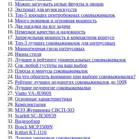
Можно загружать целые фрукты и овощи
Экспонат для музея искусств
Топ-5 хороших центробежных соковыжималок
Много режимов и огромная мощность
Две насадки на все задачи
Немецкое качество и надежность
Запредельная мощность в компактном корпусе
Топ-3 лучших соковыжималок для цитрусовых
Миниатюрная гроза цитрусовых
Икона стиля
Лучшие в рейтинге универсальных соковыжималок
Сок любой густоты на ваш выбор
Плюсы и минусы соковыжималок
На что обратить внимание при выборе соковыжималки?
Рейтинг лучших недорогих соковыжималок до 100$
Лучшие недорогие соковыжималки
Viatto VA-JE900S
Основные характеристики
Комплектация
МЭЗ Журавинка СВСП-303
Scarlett SC-JE50S59
Видеообзор
Bosch MCP3500N
Kitfort KT-1116
Лучшие шнековые соковыжималки