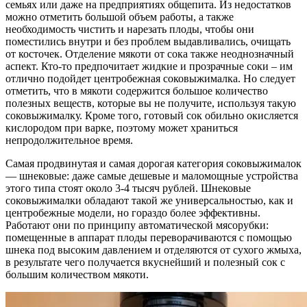
семьях или даже на предприятиях общепита. Из недостатков
можно отметить большой объем работы, а также
необходимость чистить и нарезать плоды, чтобы они
поместились внутри и без проблем выдавливались, очищать
от косточек. Отделение мякоти от сока также неоднозначный
аспект. Кто-то предпочитает жидкие и прозрачные соки – им
отлично подойдет центробежная соковыжималка. Но следует
отметить, что в мякоти содержится большое количество
полезных веществ, которые вы не получите, используя такую ​​
соковыжималку. Кроме того, готовый сок обильно окисляется
кислородом при варке, поэтому может храниться
непродолжительное время.
Самая продвинутая и самая дорогая категория соковыжималок
— шнековые: даже самые дешевые и маломощные устройства
этого типа стоят около 3-4 тысяч рублей. Шнековые
соковыжималки обладают такой же универсальностью, как и
центробежные модели, но гораздо более эффективны.
Работают они по принципу автоматической мясорубки:
помещенные в аппарат плоды переворачиваются с помощью
шнека под высоким давлением и отделяются от сухого жмыха,
в результате чего получается вкуснейший и полезный сок с
большим количеством мякоти.